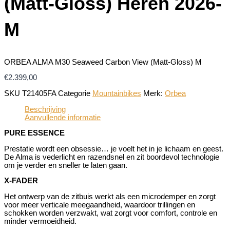
(Matt-Gloss) Heren 2026-
M
ORBEA ALMA M30 Seaweed Carbon View (Matt-Gloss) M
€
2.399,00
SKU
T21405FA
Categorie
Mountainbikes
Merk:
Orbea
Beschrijving
Aanvullende informatie
PURE ESSENCE
Prestatie wordt een obsessie… je voelt het in je lichaam en geest.
De Alma is vederlicht en razendsnel en zit boordevol technologie
om je verder en sneller te laten gaan.
X-FADER
Het ontwerp van de zitbuis werkt als een microdemper en zorgt
voor meer verticale meegaandheid, waardoor trillingen en
schokken worden verzwakt, wat zorgt voor comfort, controle en
minder vermoeidheid.