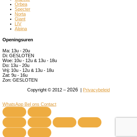
Orbea
Specter
Norta
Giant
LIV
Alpina
Openingsuren
Ma:
13u - 20u
Di:
GESLOTEN
Woe:
10u - 12u & 13u - 18u
Do:
13u - 20u
Vrij:
10u - 12u & 13u - 18u
Zat:
9u - 16u
Zon:
GESLOTEN
2026
Copyright © 2012 –
|
Privacybeleid
WhatsApp
Bel ons
Contact