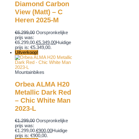
Diamond Carbon
View (Matt) – C
Heren 2025-M
€
6.299,00
Oorspronkelijke
prijs was:
€6.299,00.
€
5.349,00
Huidige
prijs is: €5.349,00.
Uitverkoop!
Mountainbikes
Orbea ALMA H20
Metallic Dark Red
– Chic White Man
2023-L
€
1.299,00
Oorspronkelijke
prijs was:
€1.299,00.
€
900,00
Huidige
prijs is: €900,00.