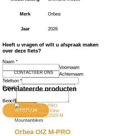
Merk
Orbea
Jaar
2026
Heeft u vragen of wilt u afspraak maken
over deze fiets?
Naam
*
Voornaam
CONTACTEER ONS
Achternaam
Telefoon
*
E-mail
*
Gerelateerde producten
Bericht
Uitverkoop!
VERSTUUR
Mountainbikes
Orbea OIZ M-PRO