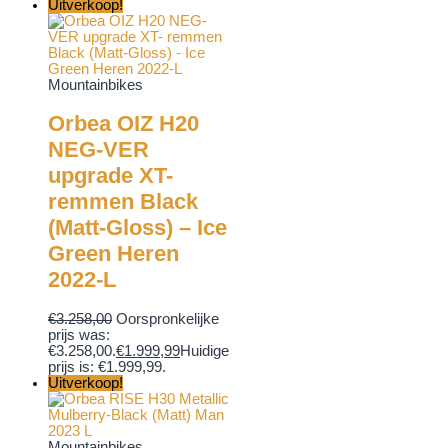
Uitverkoop!
Mountainbikes
Orbea OIZ H20
NEG-VER
upgrade XT-
remmen Black
(Matt-Gloss) – Ice
Green Heren
2022-L
€
3.258,00
Oorspronkelijke
prijs was:
€3.258,00.
€
1.999,99
Huidige
prijs is: €1.999,99.
Uitverkoop!
Mountainbikes