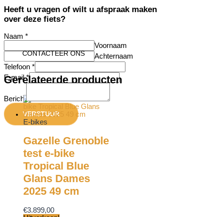
Heeft u vragen of wilt u afspraak maken
over deze fiets?
Naam
*
Voornaam
CONTACTEER ONS
Achternaam
Telefoon
*
E-mail
*
Gerelateerde producten
Bericht
VERSTUUR
E-bikes
Gazelle Grenoble
test e-bike
Tropical Blue
Glans Dames
2025 49 cm
€
3.899,00