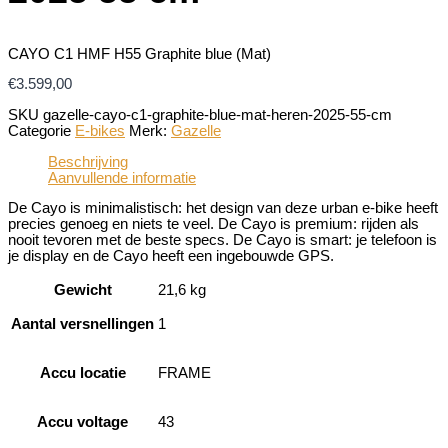
CAYO C1 HMF H55 Graphite blue (Mat)
€
3.599,00
SKU
gazelle-cayo-c1-graphite-blue-mat-heren-2025-55-cm
Categorie
E-bikes
Merk:
Gazelle
Beschrijving
Aanvullende informatie
De Cayo is minimalistisch: het design van deze urban e-bike heeft
precies genoeg en niets te veel. De Cayo is premium: rijden als
nooit tevoren met de beste specs. De Cayo is smart: je telefoon is
je display en de Cayo heeft een ingebouwde GPS.
Gewicht
21,6 kg
Aantal versnellingen
1
Accu locatie
FRAME
Accu voltage
43