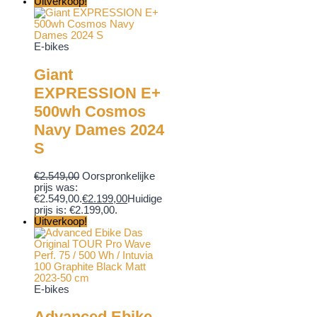
Uitverkoop!
E-bikes
Giant
EXPRESSION E+
500wh Cosmos
Navy Dames 2024
S
€
2.549,00
Oorspronkelijke
prijs was:
€2.549,00.
€
2.199,00
Huidige
prijs is: €2.199,00.
Uitverkoop!
E-bikes
Advanced Ebike